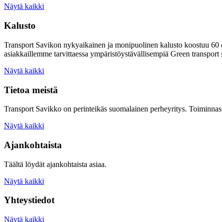
Näytä kaikki
Kalusto
Transport Savikon nykyaikainen ja monipuolinen kalusto koostuu 60 
asiakkaillemme tarvittaessa ympäristöystävällisempiä Green transport 
Näytä kaikki
Tietoa meistä
Transport Savikko on perinteikäs suomalainen perheyritys. Toiminnass
Näytä kaikki
Ajankohtaista
Täältä löydät ajankohtaista asiaa.
Näytä kaikki
Yhteystiedot
Näytä kaikki