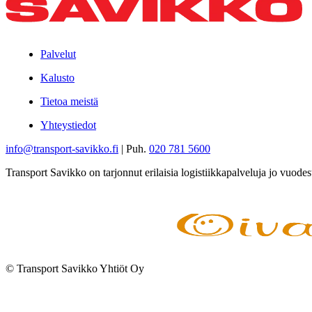
Palvelut
Kalusto
Tietoa meistä
Yhteystiedot
info@transport-savikko.fi
| Puh.
020 781 5600
Transport Savikko on tarjonnut erilaisia logistiikkapalveluja jo vuode
© Transport Savikko Yhtiöt Oy
Digi- ja mainostoimisto Höyry Rovaniemi ja Oulu