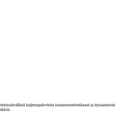
ristöystävällisiä kuljetuspalveluita kustannustehokkaasti ja dynaamise
sikköä.