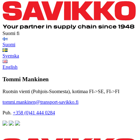
Suomi
fi
Suomi
Svenska
English
Tommi Mankinen
Ruotsin vienti (Pohjois-Suomesta), kotimaa FI->SE, FI->FI
tommi.mankinen@transport-savikko.fi
Puh.
+358 (0)41 444 0284