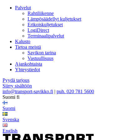
Palvelut
Rahtiliikenne
Lämpösäädellyt kuljetukset
Erikoiskuljetukset
LogiDirect
Terminaalipalvelut
Kalusto
Tietoa meistä
Savikon tarina
Vastuullisuus
Ajankohtaista
Yhteystiedot
Pyydä tarjous
Siirry sisältöön
info@transport-savikko.fi
|
puh. 020 781 5600
Suomi
fi
Suomi
Svenska
English