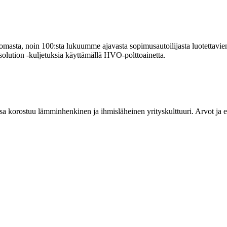
omasta, noin 100:sta lukuumme ajavasta sopimusautoilijasta luotettav
solution -kuljetuksia käyttämällä HVO-polttoainetta.
a korostuu lämminhenkinen ja ihmisläheinen yrityskulttuuri. Arvot ja e