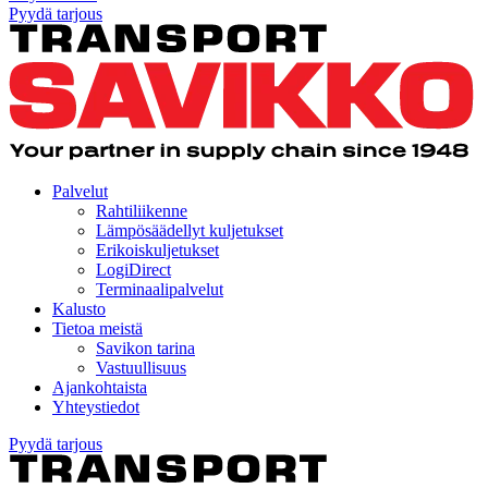
Pyydä tarjous
Palvelut
Rahtiliikenne
Lämpösäädellyt kuljetukset
Erikoiskuljetukset
LogiDirect
Terminaalipalvelut
Kalusto
Tietoa meistä
Savikon tarina
Vastuullisuus
Ajankohtaista
Yhteystiedot
Pyydä tarjous