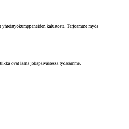
ien yhteistyökumppaneiden kalustosta. Tarjoamme myös
tiikka ovat läsnä jokapäiväisessä työssämme.