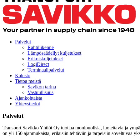
Palvelut
Rahtiliikenne
Lämpösäädellyt kuljetukset
Erikoiskuljetukset
LogiDirect
Terminaalipalvelut
Kalusto
Tietoa meistä
Savikon tarina
Vastuullisuus
Ajankohtaista
Yhteystiedot
Palvelut
Transport Savikko Yhtiöt Oy tuottaa monipuolisia, luotettavia ja ympä
on yli 150 ajanmukaista, erilaisiin tehtäviin ja tarpeisiin soveltuvaa yk