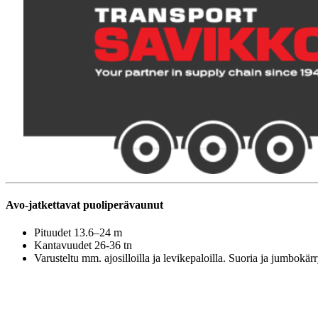
Avo-jatkettavat puoliperävaunut
Pituudet 13.6–24 m
Kantavuudet 26-36 tn
Varusteltu mm. ajosilloilla ja levikepaloilla. Suoria ja jumbokä