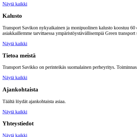
Näytä kaikki
Kalusto
Transport Savikon nykyaikainen ja monipuolinen kalusto koostuu 60 
asiakkaillemme tarvittaessa ympäristöystävällisempiä Green transport 
Näytä kaikki
Tietoa meistä
Transport Savikko on perinteikäs suomalainen perheyritys. Toiminnass
Näytä kaikki
Ajankohtaista
Täältä löydät ajankohtaista asiaa.
Näytä kaikki
Yhteystiedot
Näytä kaikki