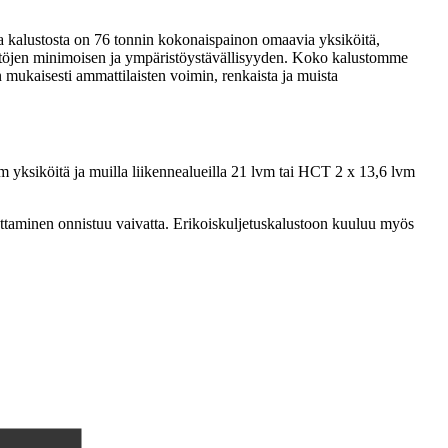
sa kalustosta on 76 tonnin kokonaispainon omaavia yksiköitä,
ästöjen minimoisen ja ympäristöystävällisyyden. Koko kalustomme
en mukaisesti ammattilaisten voimin, renkaista ja muista
 yksiköitä ja muilla liikennealueilla 21 lvm tai HCT 2 x 13,6 lvm
ljettaminen onnistuu vaivatta. Erikoiskuljetuskalustoon kuuluu myös