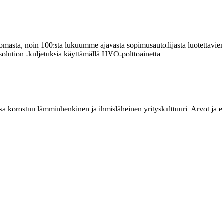
omasta, noin 100:sta lukuumme ajavasta sopimusautoilijasta luotettav
solution -kuljetuksia käyttämällä HVO-polttoainetta.
a korostuu lämminhenkinen ja ihmisläheinen yrityskulttuuri. Arvot ja e