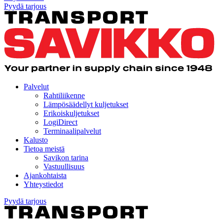
Pyydä tarjous
Palvelut
Rahtiliikenne
Lämpösäädellyt kuljetukset
Erikoiskuljetukset
LogiDirect
Terminaalipalvelut
Kalusto
Tietoa meistä
Savikon tarina
Vastuullisuus
Ajankohtaista
Yhteystiedot
Pyydä tarjous