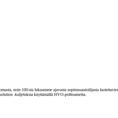
omasta, noin 100:sta lukuumme ajavasta sopimusautoilijasta luotettav
solution -kuljetuksia käyttämällä HVO-polttoainetta.