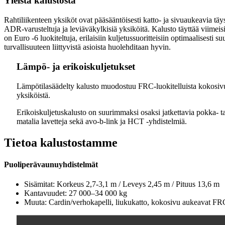
Yleistä kalustosta
Rahtiliikenteen yksiköt ovat pääsääntöisesti katto- ja sivuaukeavia t
ADR-varusteltuja ja leviäväkylkisiä yksiköitä. Kalusto täyttää viim
on Euro -6 luokiteltuja, erilaisiin kuljetussuoritteisiin optimaalisesti
turvallisuuteen liittyvistä asioista huolehditaan hyvin.
Lämpö- ja erikoiskuljetukset
Lämpötilasäädelty kalusto muodostuu FRC-luokitelluista kokosivua
yksiköistä.
Erikoiskuljetuskalusto on suurimmaksi osaksi jatkettavia pokka- ta
matalia lavetteja sekä avo-b-link ja HCT -yhdistelmiä.
Tietoa kalustostamme
Puoliperävaunuyhdistelmät
Sisämitat: Korkeus 2,7-3,1 m / Leveys 2,45 m / Pituus 13,6 m
Kantavuudet: 27 000–34 000 kg
Muuta: Cardin/verhokapelli, liukukatto, kokosivu aukeavat FRC-