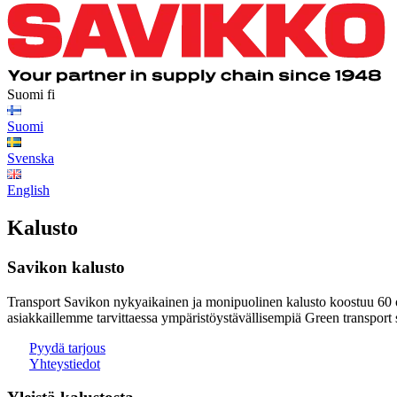
Suomi
fi
Suomi
Svenska
English
Kalusto
Savikon kalusto
Transport Savikon nykyaikainen ja monipuolinen kalusto koostuu 60 
asiakkaillemme tarvittaessa ympäristöystävällisempiä Green transport 
Pyydä tarjous
Yhteystiedot