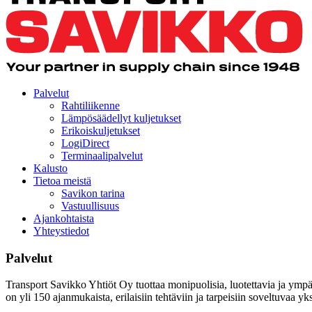
Palvelut
Rahtiliikenne
Lämpösäädellyt kuljetukset
Erikoiskuljetukset
LogiDirect
Terminaalipalvelut
Kalusto
Tietoa meistä
Savikon tarina
Vastuullisuus
Ajankohtaista
Yhteystiedot
Palvelut
Transport Savikko Yhtiöt Oy tuottaa monipuolisia, luotettavia ja ympä
on yli 150 ajanmukaista, erilaisiin tehtäviin ja tarpeisiin soveltuvaa yk