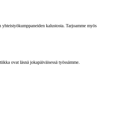
ien yhteistyökumppaneiden kalustosta. Tarjoamme myös
tiikka ovat läsnä jokapäiväisessä työssämme.