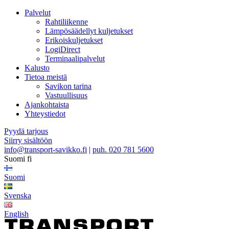
Palvelut
Rahtiliikenne
Lämpösäädellyt kuljetukset
Erikoiskuljetukset
LogiDirect
Terminaalipalvelut
Kalusto
Tietoa meistä
Savikon tarina
Vastuullisuus
Ajankohtaista
Yhteystiedot
Pyydä tarjous
Siirry sisältöön
info@transport-savikko.fi
|
puh. 020 781 5600
Suomi
fi
Suomi
Svenska
English