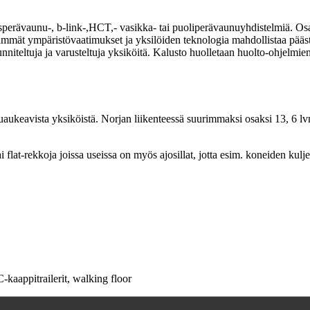
äysperävaunu-, b-link-,HCT,- vasikka- tai puoliperävaunuyhdistelmiä. O
eisimmät ympäristövaatimukset ja yksilöiden teknologia mahdollistaa pä
 suunniteltuja ja varusteltuja yksiköitä. Kalusto huolletaan huolto-ohjelmi
ukeavista yksiköistä. Norjan liikenteessä suurimmaksi osaksi 13, 6 lvm
i flat-rekkoja joissa useissa on myös ajosillat, jotta esim. koneiden ku
kaappitrailerit, walking floor