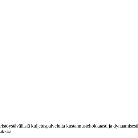
ristöystävällisiä kuljetuspalveluita kustannustehokkaasti ja dynaamise
sikköä.