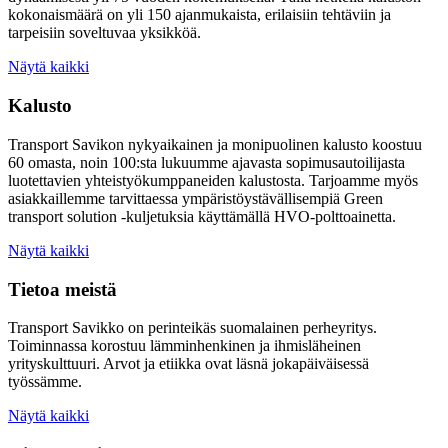
kokonaismäärä on yli 150 ajanmukaista, erilaisiin tehtäviin ja
tarpeisiin soveltuvaa yksikköä.
Näytä kaikki
Kalusto
Transport Savikon nykyaikainen ja monipuolinen kalusto koostuu
60 omasta, noin 100:sta lukuumme ajavasta sopimusautoilijasta
luotettavien yhteistyökumppaneiden kalustosta. Tarjoamme myös
asiakkaillemme tarvittaessa ympäristöystävällisempiä Green
transport solution -kuljetuksia käyttämällä HVO-polttoainetta.
Näytä kaikki
Tietoa meistä
Transport Savikko on perinteikäs suomalainen perheyritys.
Toiminnassa korostuu lämminhenkinen ja ihmisläheinen
yrityskulttuuri. Arvot ja etiikka ovat läsnä jokapäiväisessä
työssämme.
Näytä kaikki