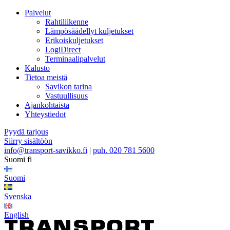
Palvelut
Rahtiliikenne
Lämpösäädellyt kuljetukset
Erikoiskuljetukset
LogiDirect
Terminaalipalvelut
Kalusto
Tietoa meistä
Savikon tarina
Vastuullisuus
Ajankohtaista
Yhteystiedot
Pyydä tarjous
Siirry sisältöön
info@transport-savikko.fi
|
puh. 020 781 5600
Suomi
fi
Suomi
Svenska
English