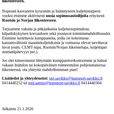
liikenteeseen.
Nopeasti kasvaneen kysynnän ja lisääntyneen kuljetustarpeen
vuoksi etsimme aktiivisesti
uusia sopimusautoilijoita
erityisesti
Ruotsin ja Norjan liikenteeseen
.
Tarjoamme vakaita ja pitkäaikaisia kuljetussopimuksia,
kilpailukykyisen korvauksen sekä joustavat toimintamahdollisuudet.
Etsimme luotettavia kumppaneita, joilla on kokemusta
kansainvälisistä maantiekuljetuksista ja voimassa olevat tarvittavat
luvat (esim. CEMT-lupa, Ruotsin/Norjan liikennelupa, kuljettajan
ammattipätevyys jne.).
Jos olet kiinnostunut liittymään kumppaniverkostoomme ja haluat
vakaan lisätulon tai kokopäiväisen toimeentulon pohjoismaisessa
liikenteessä, ota yhteyttä mahdollisimman pian!
Lisätiedot ja yhteydenotot:
jari.savikko@transport-savikko.fi
0414440252 tai
toni.aarnio@transport-savikko.fi
0414440304
Julkaistu 21.1.2026