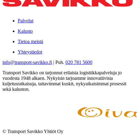
Palvelut
Kalusto
Tietoa meistä
Yhteystiedot
info@transport-savikko.fi
| Puh.
020 781 5600
Transport Savikko on tarjonnut erilaisia logistiikkapalveluja jo
vuodesta 1948 alkaen. Nykyisin tarjoamme innovatiivisia
kuljetusratkaisuja, taitavimmat kuskit, nykyaikaisimmat prosessit
sekä kaluston.
© Transport Savikko Yhtiöt Oy
Digi- ja mainostoimisto Höyry Rovaniemi ja Oulu