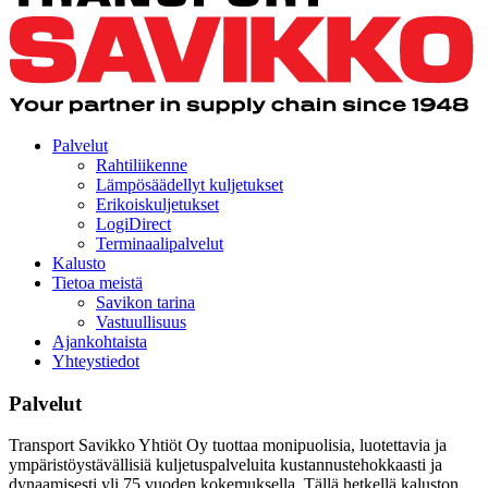
Palvelut
Rahtiliikenne
Lämpösäädellyt kuljetukset
Erikoiskuljetukset
LogiDirect
Terminaalipalvelut
Kalusto
Tietoa meistä
Savikon tarina
Vastuullisuus
Ajankohtaista
Yhteystiedot
Palvelut
Transport Savikko Yhtiöt Oy tuottaa monipuolisia, luotettavia ja
ympäristöystävällisiä kuljetuspalveluita kustannustehokkaasti ja
dynaamisesti yli 75 vuoden kokemuksella. Tällä hetkellä kaluston