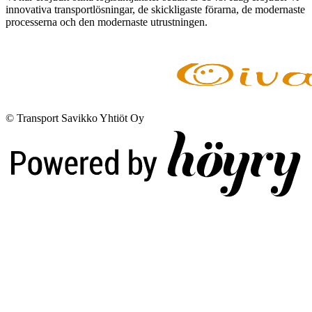
innovativa transportlösningar, de skickligaste förarna, de modernaste
processerna och den modernaste utrustningen.
© Transport Savikko Yhtiöt Oy
Digi- ja mainostoimisto Höyry Rovaniemi ja Oulu