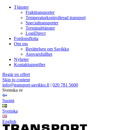
Tjänster
Frakttransporter
Temperaturkontrollerad transport
Specialtransporter
Terminaltjänster
LogiDirect
Fordonsflotta
Om oss
Berättelsen om Savikko
Ansvarsfullhet
Nyheter
Kontaktuppgifter
Begär en offert
Skip to content
info@transport-savikko.fi
|
020 781 5600
Svenska
sv
Suomi
Svenska
English