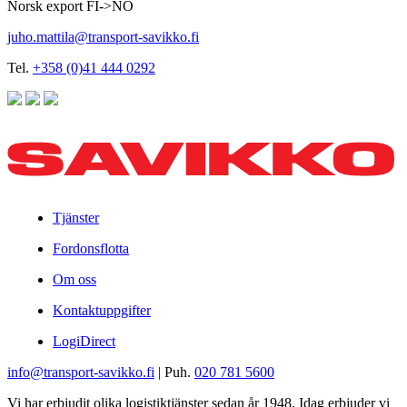
Norsk export FI->NO
juho.mattila@transport-savikko.fi
Tel.
+358 (0)41 444 0292
Tjänster
Fordonsflotta
Om oss
Kontaktuppgifter
LogiDirect
info@transport-savikko.fi
| Puh.
020 781 5600
Vi har erbjudit olika logistiktjänster sedan år 1948. Idag erbjuder vi